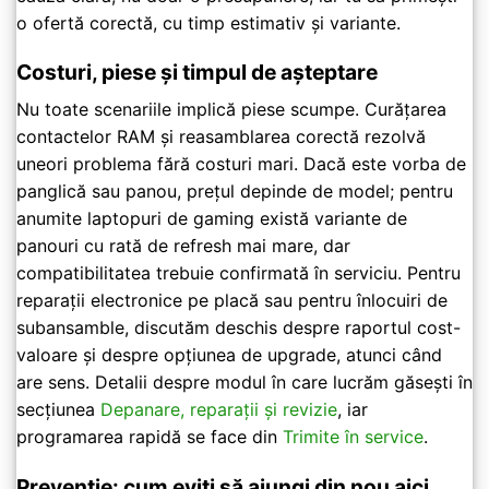
o ofertă corectă, cu timp estimativ și variante.
Costuri, piese și timpul de așteptare
Nu toate scenariile implică piese scumpe. Curățarea
contactelor RAM și reasamblarea corectă rezolvă
uneori problema fără costuri mari. Dacă este vorba de
panglică sau panou, prețul depinde de model; pentru
anumite laptopuri de gaming există variante de
panouri cu rată de refresh mai mare, dar
compatibilitatea trebuie confirmată în serviciu. Pentru
reparații electronice pe placă sau pentru înlocuiri de
subansamble, discutăm deschis despre raportul cost-
valoare și despre opțiunea de upgrade, atunci când
are sens. Detalii despre modul în care lucrăm găsești în
secțiunea
Depanare, reparații și revizie
, iar
programarea rapidă se face din
Trimite în service
.
Prevenție: cum eviți să ajungi din nou aici