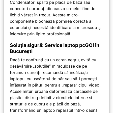
Condensatori sparți pe placa de bază sau
conectori corodați din cauza urmelor fine de
lichid vărsat în trecut. Aceste micro-
componente blochează pornirea corectă a
ecranului și necesită identificare la microscop și
înlocuire prin lipire profesională.
Soluția sigură: Service laptop pcGO! în
București
Dacă te confrunți cu un ecran negru, evită cu
desăvârșire „soluțiile” miraculoase de pe
forumuri care îți recomandă să încălzești
laptopul cu uscătorul de păr sau să-l pornești
înfășurat în pături pentru a „repara” cipul video.
Acese mituri urbane deformează carcasele de
plastic, distrug definitiv circuitele interne și
straturile de cupru ale plăcii de bază,
transformând un laptop reparabil într-o daună