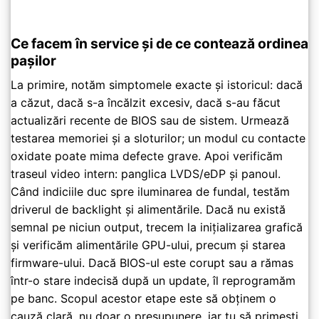
Ce facem în service și de ce contează ordinea
pașilor
La primire, notăm simptomele exacte și istoricul: dacă
a căzut, dacă s-a încălzit excesiv, dacă s-au făcut
actualizări recente de BIOS sau de sistem. Urmează
testarea memoriei și a sloturilor; un modul cu contacte
oxidate poate mima defecte grave. Apoi verificăm
traseul video intern: panglica LVDS/eDP și panoul.
Când indiciile duc spre iluminarea de fundal, testăm
driverul de backlight și alimentările. Dacă nu există
semnal pe niciun output, trecem la inițializarea grafică
și verificăm alimentările GPU-ului, precum și starea
firmware-ului. Dacă BIOS-ul este corupt sau a rămas
într-o stare indecisă după un update, îl reprogramăm
pe banc. Scopul acestor etape este să obținem o
cauză clară, nu doar o presupunere, iar tu să primești