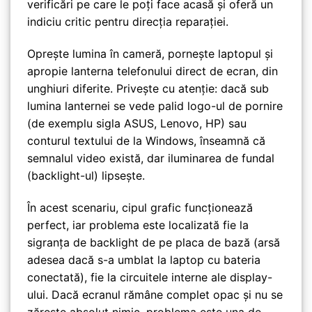
verificări pe care le poți face acasă și oferă un
indiciu critic pentru direcția reparației.
Oprește lumina în cameră, pornește laptopul și
apropie lanterna telefonului direct de ecran, din
unghiuri diferite. Privește cu atenție: dacă sub
lumina lanternei se vede palid logo-ul de pornire
(de exemplu sigla ASUS, Lenovo, HP) sau
conturul textului de la Windows, înseamnă că
semnalul video există, dar iluminarea de fundal
(backlight-ul) lipsește.
În acest scenariu, cipul grafic funcționează
perfect, iar problema este localizată fie la
sigranța de backlight de pe placa de bază (arsă
adesea dacă s-a umblat la laptop cu bateria
conectată), fie la circuitele interne ale display-
ului. Dacă ecranul rămâne complet opac și nu se
zărește absolut nimic, problema este una de