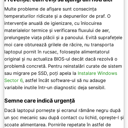
Multe probleme de afișare sunt consecința
temperaturilor ridicate și a depunerilor de praf. O
intervenție anuală de igienizare, cu înlocuirea
materialelor termice și verificarea fluxului de aer,
prelungește viața plăcii și a panoului. Evită suprafețele
moi care obturează grilele de răcire, nu transporta
laptopul pornit în rucsac, folosește alimentatorul
original și nu actualiza BIOS-ul decât dacă rezolvă o
problemă concretă. Pentru reinstalări curate de sistem
sau migrare pe SSD, poți apela la
Instalare Windows
Sector 6
, astfel încât software-ul să nu adauge
variabile inutile într-un diagnostic deja sensibil.
Semne care indică urgență
Dacă laptopul pornește și ecranul rămâne negru după
un șoc mecanic sau după contact cu lichid, oprește-l și
scoate alimentarea. Pornirile repetate în astfel de