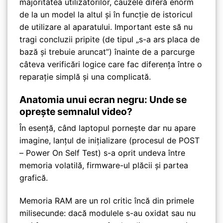
majoritatea utilizatorilor, cauzele diferă enorm
de la un model la altul și în funcție de istoricul
de utilizare al aparatului. Important este să nu
tragi concluzii pripite (de tipul „s-a ars placa de
bază și trebuie aruncat”) înainte de a parcurge
câteva verificări logice care fac diferența între o
reparație simplă și una complicată.
Anatomia unui ecran negru: Unde se
oprește semnalul video?
În esență, când laptopul pornește dar nu apare
imagine, lanțul de inițializare (procesul de POST
– Power On Self Test) s-a oprit undeva între
memoria volatilă, firmware-ul plăcii și partea
grafică.
Memoria RAM are un rol critic încă din primele
milisecunde: dacă modulele s-au oxidat sau nu