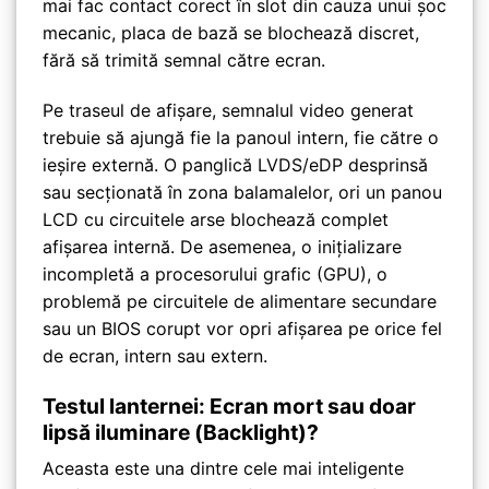
mai fac contact corect în slot din cauza unui șoc
mecanic, placa de bază se blochează discret,
fără să trimită semnal către ecran.
Pe traseul de afișare, semnalul video generat
trebuie să ajungă fie la panoul intern, fie către o
ieșire externă. O panglică LVDS/eDP desprinsă
sau secționată în zona balamalelor, ori un panou
LCD cu circuitele arse blochează complet
afișarea internă. De asemenea, o inițializare
incompletă a procesorului grafic (GPU), o
problemă pe circuitele de alimentare secundare
sau un BIOS corupt vor opri afișarea pe orice fel
de ecran, intern sau extern.
Testul lanternei: Ecran mort sau doar
lipsă iluminare (Backlight)?
Aceasta este una dintre cele mai inteligente