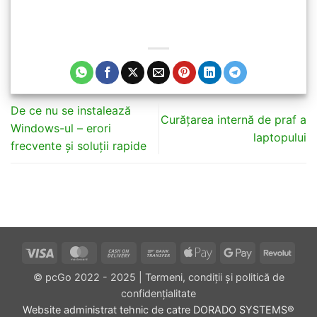
De ce nu se instalează
Curățarea internă de praf a
Windows-ul – erori
laptopului
frecvente și soluții rapide
Visa
MasterCard
Cash
Bank
Apple
Google
Revol
On
Transfer
Pay
Pay
© pcGo 2022 - 2025
|
Termeni, condiții și politică de
Delivery
confidențialitate
Website administrat tehnic de catre
DORADO SYSTEMS®