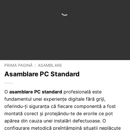
PRIMA PAGINĂ
/
ASAMBLARE
Asamblare PC Standard
O
asamblare PC standard
profesională este
fundamentul unei experiențe digitale fără griji,
oferindu-ți siguranța că fiecare componentă a fost
montată corect și protejându-te de erorile ce pot
apărea din cauza unei instalări defectuoase. O
configurare metodică preîntâmpină situații neplăcute