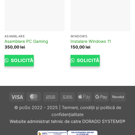
ASAMBLARE
WINDOWS
Asamblare PC Gaming
Instalare Windows 11
350,00
lei
150,00
lei
SOLICITĂ
SOLICITĂ
Visa
MasterCard
Cash
Bank
Apple
Google
Revol
On
Transfer
Pay
Pay
© pcGo 2022 - 2025
|
Termeni, condiții și politică de
Delivery
confidențialitate
Website administrat tehnic de catre
DORADO SYSTEMS®