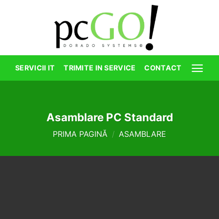
Skip
to
content
SERVICII IT
TRIMITE IN SERVICE
CONTACT
Asamblare PC Standard
PRIMA PAGINĂ
/
ASAMBLARE