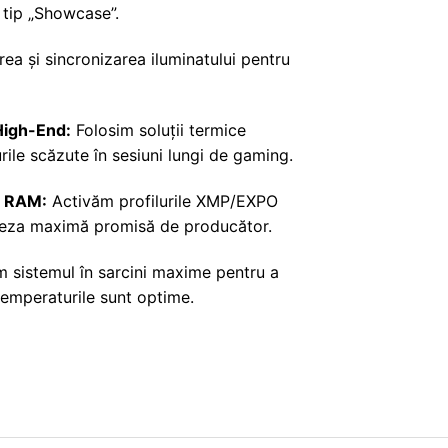
 tip „Showcase”.
ea și sincronizarea iluminatului pentru
High-End:
Folosim soluții termice
le scăzute în sesiuni lungi de gaming.
e RAM:
Activăm profilurile XMP/EXPO
iteza maximă promisă de producător.
 sistemul în sarcini maxime pentru a
temperaturile sunt optime.