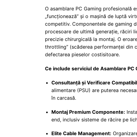
O asamblare PC Gaming profesională est
„funcționează” și o mașină de luptă virt
competitiv. Componentele de gaming de
procesoare de ultimă generație, răciri l
precizie chirurgicală la montaj. O eroa
throttling” (scăderea performanței din c
defectarea pieselor costisitoare.
Ce include serviciul de Asamblare PC
Consultanță și Verificare Compatibil
alimentare (PSU) are puterea necesar
în carcasă.
Montaj Premium Componente:
Inst
end, inclusiv sisteme de răcire pe li
Elite Cable Management:
Organizare