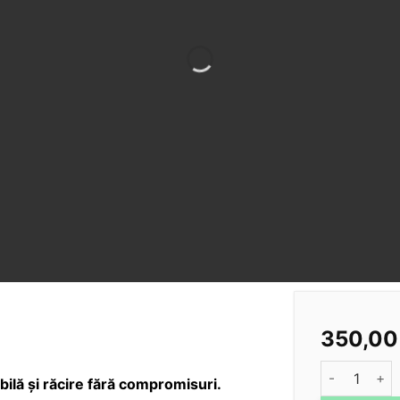
350,0
Cantitate A
ilă și răcire fără compromisuri.