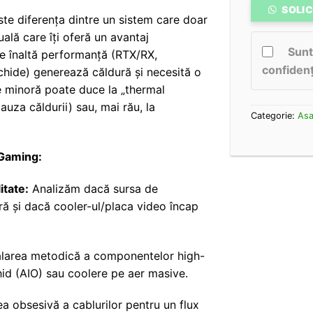
SOLIC
e diferența dintre un sistem care doar
uală care îți oferă un avantaj
Sunt
 înaltă performanță (RTX/RX,
confidenț
ichide) generează căldură și necesită o
re minoră poate duce la „thermal
auza căldurii) sau, mai rău, la
Categorie:
Asa
 Gaming:
itate:
Analizăm dacă sursa de
ă și dacă cooler-ul/placa video încap
alarea metodică a componentelor high-
chid (AIO) sau coolere pe aer masive.
a obsesivă a cablurilor pentru un flux