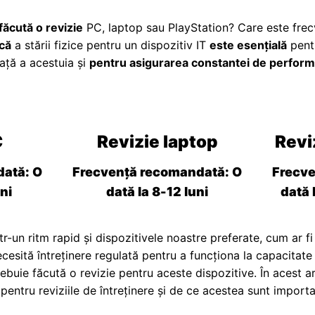
făcută o revizie
PC, laptop sau PlayStation? Care este fre
că
a stării fizice pentru un dispozitiv IT
este esențială
pentr
ață a acestuia și
pentru asigurarea constantei de perfor
C
Revizie laptop
Revi
dată: O
Frecvență recomandată: O
Frecve
ni
dată la 8-12 luni
dată 
-un ritm rapid și dispozitivele noastre preferate, cum ar fi 
cesită întreținere regulată pentru a funcționa la capacitate 
rebuie făcută o revizie pentru aceste dispozitive. În acest a
entru reviziile de întreținere și de ce acestea sunt importa