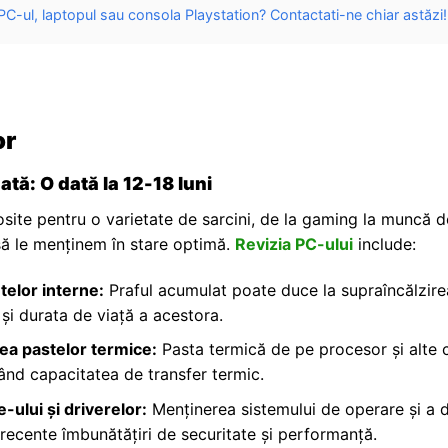
C-ul, laptopul sau consola Playstation? Contactati-ne chiar astăzi!
or
ă: O dată la 12-18 luni
osite pentru o varietate de sarcini, de la gaming la muncă d
să le menținem în stare optimă.
Revizia PC-ului
include:
elor interne:
Praful acumulat poate duce la supraîncălzir
i durata de viață a acestora.
rea pastelor termice:
Pasta termică de pe procesor și alte
ând capacitatea de transfer termic.
-ului și driverelor:
Menținerea sistemului de operare și a dr
recente îmbunătățiri de securitate și performanță.