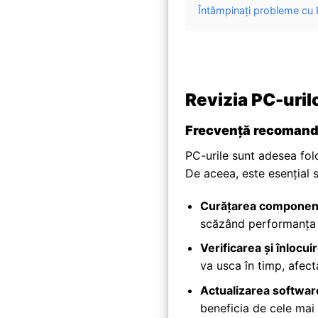
Întâmpinați probleme cu P
Revizia PC-uril
Frecvență recomandat
PC-urile sunt adesea fol
De aceea, este esențial 
Curățarea component
scăzând performanța ș
Verificarea și înlocui
va usca în timp, afect
Actualizarea software
beneficia de cele mai 