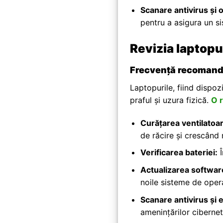
Scanare antivirus și 
pentru a asigura un si
Revizia laptopu
Frecvență recomandat
Laptopurile, fiind dispoz
praful și uzura fizică.
O r
Curățarea ventilatoare
de răcire și crescând 
Verificarea bateriei:
Î
Actualizarea software
noile sisteme de opera
Scanare antivirus și 
amenințărilor cibernet