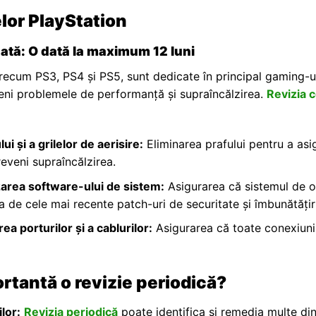
lor PlayStation
tă: O dată la maximum 12 luni
recum PS3, PS4 și PS5, sunt dedicate în principal gaming-ul
veni problemele de performanță și supraîncălzirea.
Revizia c
ui și a grilelor de aerisire:
Eliminarea prafului pentru a asi
eveni supraîncălzirea.
izarea software-ului de sistem:
Asigurarea că sistemul de o
ia de cele mai recente patch-uri de securitate și îmbunătățiri
ea porturilor și a cablurilor:
Asigurarea că toate conexiunil
rtantă o revizie periodică?
lor:
Revizia periodică
poate identifica și remedia multe di