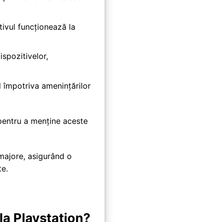
ivul funcționează la
ispozitivelor,
l împotriva amenințărilor
 pentru a menține aceste
majore, asigurând o
te.
la Playstation?