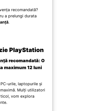
cvența recomandată?
u a prelungi durata
manță
.
zie PlayStation
nță recomandată: O
la maximum 12 luni
PC-urile, laptopurile și
maximă. Mulți utilizatori
rticol, vom explora
nte.