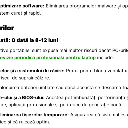
optimizare software:
Eliminarea programelor malware și op
stem curat și rapid.
rilor
ă: O dată la 8-12 luni
itive portabile, sunt expuse mai multor riscuri decât PC-uril
evizie periodică profesională pentru laptop
include:
lor și a sistemului de răcire:
Praful poate bloca ventilatoa
riscul de supraîncălzire.
nlocuirea bateriei umflate sau dacă aceasta se descarcă foa
-ului și a BIOS-ului:
Acestea pot îmbunătăți performanța și
re, aplicații profesionale și periferice de generație nouă.
eliminarea fișierelor temporare:
Asigurarea că sistemul est
ice și că rulează optim.