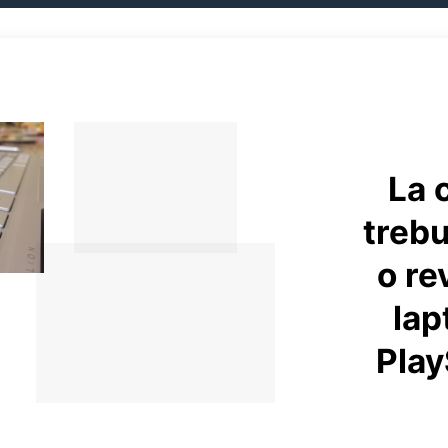
La 
trebu
o re
lap
Play