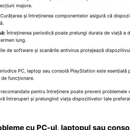
ecțiuni majore.
Curățarea și întreținerea componentelor asigură că dispozit
ă.
să:
Întreținerea periodică poate prelungi durata de viață a d
termen lung.
ile de software și scanările antivirus protejează dispozitivu
periodice PC, laptop sau consolă PlayStation este esențială
 de funcționare.
r recomandate pentru întreținere poate preveni problemele 
ră întreruperi și prelungind viața dispozitivelor tale prefera
obleme cu PC-ul, laptopul sau conso