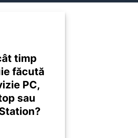
cât timp
ie făcută
vizie PC,
top sau
Station?