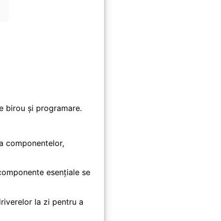
e birou și programare.
ea componentelor,
 componente esențiale se
iverelor la zi pentru a