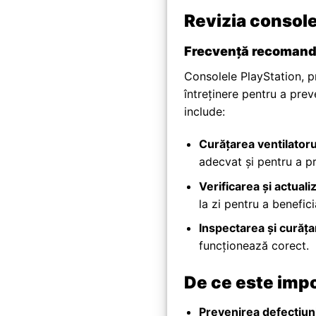
Revizia console
Frecvență recomanda
Consolele PlayStation, p
întreținere pentru a pre
include:
Curățarea ventilatorul
adecvat și pentru a pr
Verificarea și actual
la zi pentru a benefic
Inspectarea și curățar
funcționează corect.
De ce este impo
Prevenirea defecțiuni