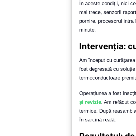
În aceste condiții, nici 
mai trece, senzorii rapor
pornire, procesorul intra î
minute.
Intervenția: c
Am început cu curățarea c
fost degresată cu soluție s
termoconductoare premium
Operațiunea a fost însoț
și revizie
. Am refăcut con
termice. După reasamblare
în sarcină reală.