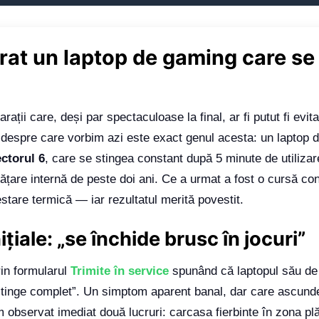
at un laptop de gaming care se 
rații care, deși par spectaculoase la final, ar fi putut fi evi
l despre care vorbim azi este exact genul acesta: un laptop
ctorul 6
, care se stingea constant după 5 minute de utilizare
urățare internă de peste doi ani. Ce a urmat a fost o cursă co
estare termică — iar rezultatul merită povestit.
țiale: „se închide brusc în jocuri”
rin formularul
Trimite în service
spunând că laptopul său de
stinge complet”. Un simptom aparent banal, dar care ascunde
 observat imediat două lucruri: carcasa fierbinte în zona plăc