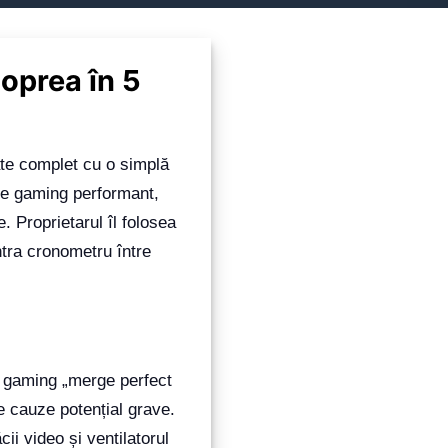
oprea în 5
tate complet cu o simplă
 de gaming performant,
. Proprietarul îl folosea
ntra cronometru între
 gaming „merge perfect
 cauze potențial grave.
ii video și ventilatorul