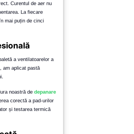
rect. Curentul de aer nu
mentarea. La fiecare
 în mai puțin de cinci
esională
aletă a ventilatoarelor a
el, am aplicat pastă
i.
edura noastră de
depanare
ierea corectă a pad-urilor
ator și testarea termică