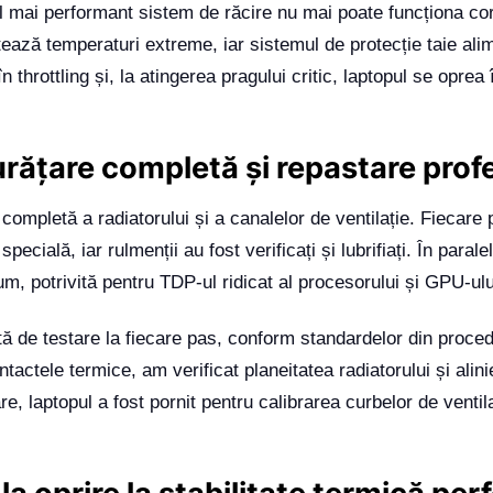
cel mai performant sistem de răcire nu mai poate funcționa co
tează temperaturi extreme, iar sistemul de protecție taie ali
n throttling și, la atingerea pragului critic, laptopul se oprea
urățare completă și repastare prof
ompletă a radiatorului și a canalelor de ventilație. Fiecare p
pecială, iar rulmenții au fost verificați și lubrifiați. În paral
, potrivită pentru TDP-ul ridicat al procesorului și GPU-ulu
ită de testare la fiecare pas, conform standardelor din proc
tactele termice, am verificat planeitatea radiatorului și alin
, laptopul a fost pornit pentru calibrarea curbelor de ventil