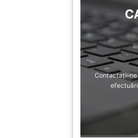
C
Contactați-ne
efectuări