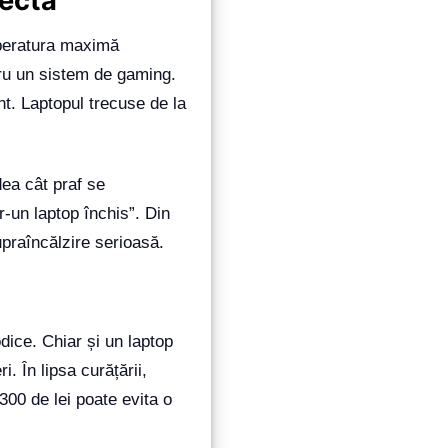
fectă
peratura maximă
tru un sistem de gaming.
nt. Laptopul trecuse de la
dea cât praf se
r-un laptop închis”. Din
upraîncălzire serioasă.
odice. Chiar și un laptop
. În lipsa curățării,
300 de lei poate evita o