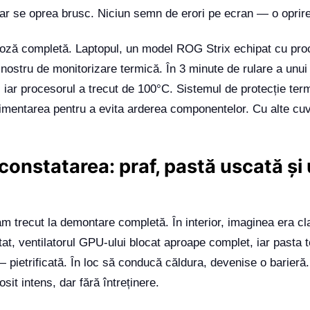
r se oprea brusc. Niciun semn de erori pe ecran — o oprire
noză completă. Laptopul, un model ROG Strix echipat cu pro
 nostru de monitorizare termică. În 3 minute de rulare a unui
 iar procesorul a trecut de 100°C. Sistemul de protecție ter
limentarea pentru a evita arderea componentelor. Cu alte cuv
constatarea: praf, pastă uscată și 
am trecut la demontare completă. În interior, imaginea era cl
at, ventilatorul GPU-ului blocat aproape complet, iar pasta
 pietrificată. În loc să conducă căldura, devenise o barieră.
sit intens, dar fără întreținere.