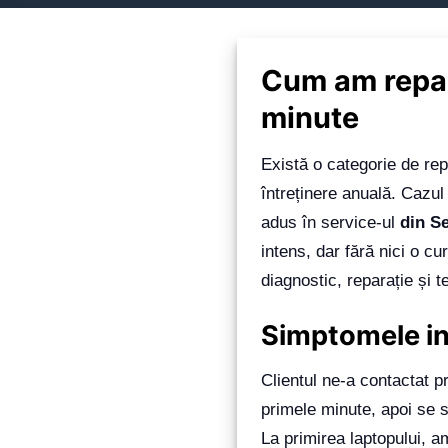
Cum am repar
minute
Există o categorie de repa
întreținere anuală. Cazu
adus în service-ul
din Se
intens, dar fără nici o c
diagnostic, reparație și t
Simptomele ini
Clientul ne-a contactat p
primele minute, apoi se 
La primirea laptopului, am