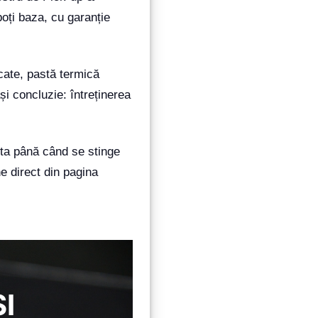
oți baza, cu garanție
ocate, pastă termică
i concluzie: întreținerea
pta până când se stinge
 direct din pagina
I