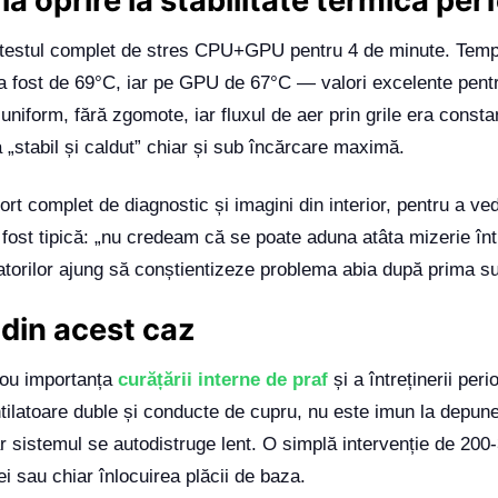
la oprire la stabilitate termică per
t testul complet de stres CPU+GPU pentru 4 de minute. Tem
 a fost de 69°C, iar pe GPU de 67°C — valori excelente pen
 uniform, fără zgomote, iar fluxul de aer prin grile era consta
 „stabil și caldut” chiar și sub încărcare maximă.
port complet de diagnostic și imagini din interior, pentru a ve
fost tipică: „nu credeam că se poate aduna atâta mizerie înt
zatorilor ajung să conștientizeze problema abia după prima s
 din acest caz
nou importanța
curățării interne de praf
și a întreținerii peri
ilatoare duble și conducte de cupru, nu este imun la depuneri
ar sistemul se autodistruge lent. O simplă intervenție de 200-
i sau chiar înlocuirea plăcii de baza.