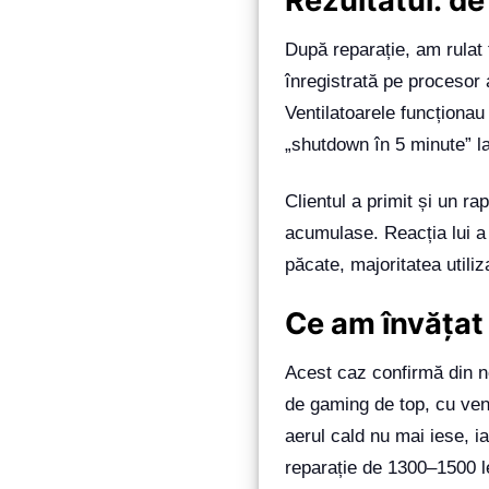
Rezultatul: de 
După reparație, am rula
înregistrată pe procesor
Ventilatoarele funcționau
„shutdown în 5 minute” la
Clientul a primit și un ra
acumulase. Reacția lui a 
păcate, majoritatea utili
Ce am învățat
Acest caz confirmă din 
de gaming de top, cu vent
aerul cald nu mai iese, i
reparație de 1300–1500 le