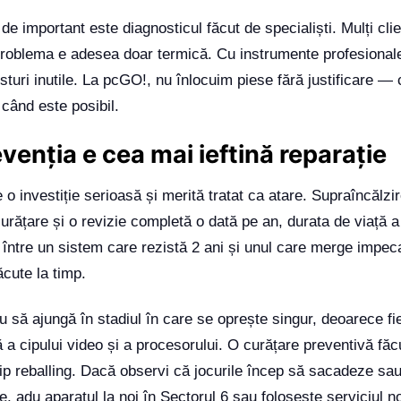
de important este diagnosticul făcut de specialiști. Mulți clie
problema e adesea doar termică. Cu instrumente profesional
turi inutile. La pcGO!, nu înlocuim piese fără justificare —
 când este posibil.
venția e cea mai ieftină reparație
o investiție serioasă și merită tratat ca atare. Supraîncălzi
curățare și o revizie completă o dată pe an, durata de viață
a între un sistem care rezistă 2 ani și unul care merge impeca
ăcute la timp.
u să ajungă în stadiul în care se oprește singur, deoarece f
 a cipului video și a procesorului. O curățare preventivă făc
 tip reballing. Dacă observi că jocurile încep să sacadeze sau
 adu aparatul la noi în Sectorul 6 sau folosește serviciul n