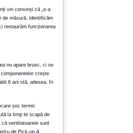
nți vin convinși că „s-a
e de măsură, identificăm
 ci restaurăm funcționarea
rea nu apare brusc, ci se
 a componentelor crește
bil 6 ani stă, adesea, în
iecare șoc termic
ută la timp te scapă de
 că ventilatoarele sunt
ostru de Pick-up &