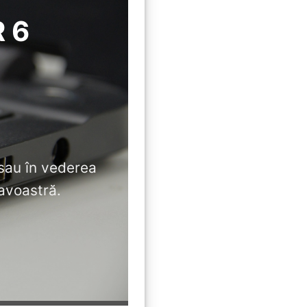
 6
sau în vederea
eavoastră.