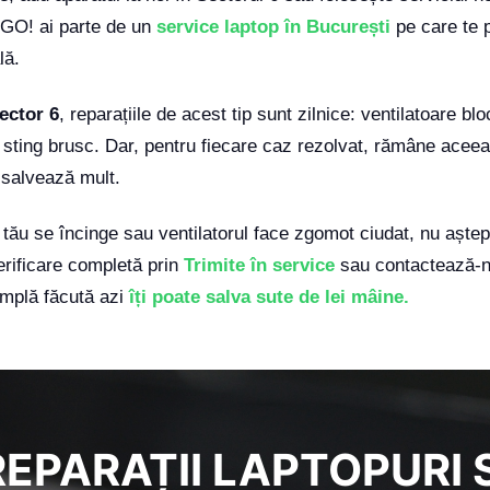
GO! ai parte de un
service laptop în București
pe care te p
lă.
ector 6
, reparațiile de acest tip sunt zilnice: ventilatoare bl
 sting brusc. Dar, pentru fiecare caz rezolvat, rămâne aceeaș
 salvează mult.
 tău se încinge sau ventilatorul face zgomot ciudat, nu aște
rificare completă prin
Trimite în service
sau contactează-ne
simplă făcută azi
îți poate salva sute de lei mâine.
REPARAȚII LAPTOPURI S