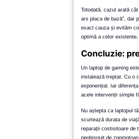
Totodată, cazul arată cât 
ars placa de bază”, dar 
exact cauza și evităm cos
optimă a celor existente,
Concluzie: pre
Un laptop de gaming este 
instalează treptat. Cu o 
exponențial. Iar diferenț
acele intervenții simple f
Nu aștepta ca laptopul tă
scurtează durata de viață
reparații costisitoare de
neobișnuit de zgomotoase,