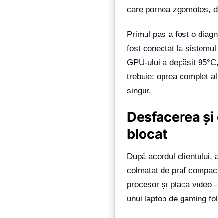
care pornea zgomotos, da
Primul pas a fost o diag
fost conectat la sistemul
GPU-ului a depășit 95°C,
trebuie: oprea complet a
singur.
Desfacerea și 
blocat
După acordul clientului, 
colmatat de praf compact
procesor și placă video —
unui laptop de gaming folo